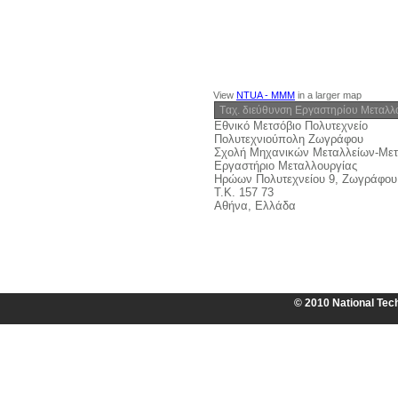
View
NTUA - MMM
in a larger map
Tαχ. διεύθυνση Εργαστηρίου Μεταλλ
Εθνικό Μετσόβιο Πολυτεχνείο
Πολυτεχνιούπολη Ζωγράφου
Σχολή Μηχανικών Μεταλλείων-Με
Εργαστήριο Μεταλλουργίας
Ηρώων Πολυτεχνείου 9, Ζωγράφου
Τ.Κ. 157 73
Αθήνα, Ελλάδα
© 2010 National Tech