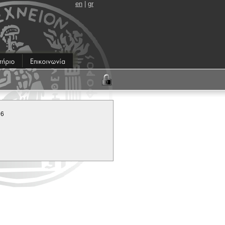
en
|
gr
96