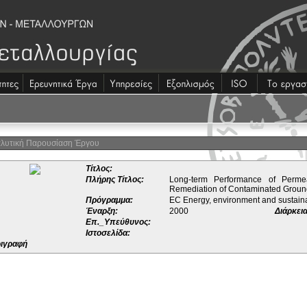
λυτική Παρουσίαση Έργου
Τίτλος:
Πλήρης Τίτλος:
Long-term Performance of Perme
Remediation of Contaminated Groun
Πρόγραμμα:
EC Energy, environment and sustai
Έναρξη:
2000
Διάρκεια
Επ._Υπεύθυνος:
Ιστοσελίδα:
ιγραφή